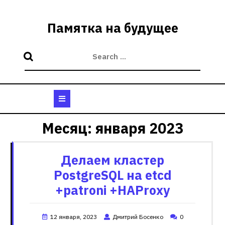
Skip
to
Памятка на будущее
content
Open
Button
Месяц:
января 2023
Делаем кластер
PostgreSQL на etcd
+patroni +HAProxy
12 января, 2023
Дмитрий Босенко
0