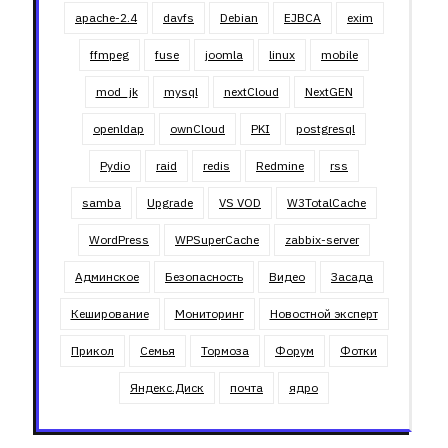
apache-2.4
davfs
Debian
EJBCA
exim
ffmpeg
fuse
joomla
linux
mobile
mod_jk
mysql
nextCloud
NextGEN
openldap
ownCloud
PKI
postgresql
Pydio
raid
redis
Redmine
rss
samba
Upgrade
VS VOD
W3TotalCache
WordPress
WPSuperCache
zabbix-server
Админское
Безопасность
Видео
Засада
Кеширование
Мониторинг
Новостной эксперт
Прикол
Семья
Тормоза
Форум
Фотки
Яндекс.Диск
почта
ядро