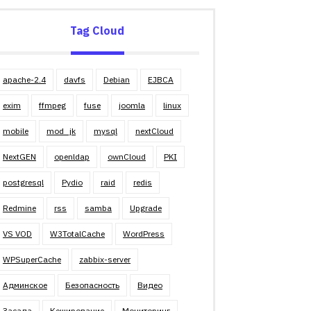
Tag Cloud
apache-2.4
davfs
Debian
EJBCA
exim
ffmpeg
fuse
joomla
linux
mobile
mod_jk
mysql
nextCloud
NextGEN
openldap
ownCloud
PKI
postgresql
Pydio
raid
redis
Redmine
rss
samba
Upgrade
VS VOD
W3TotalCache
WordPress
WPSuperCache
zabbix-server
Админское
Безопасность
Видео
Засада
Кеширование
Мониторинг