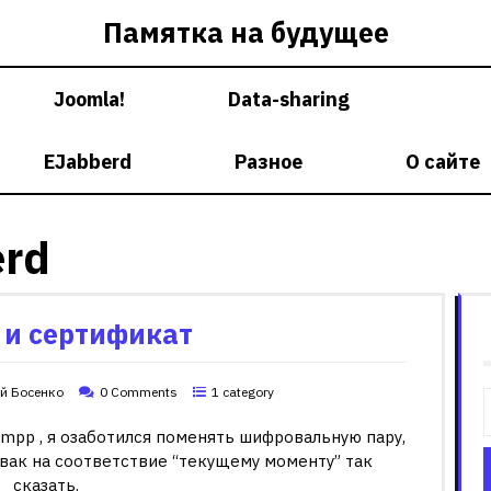
Памятка на будущее
Joomla!
Data-sharing
EJabberd
Разное
О сайте
erd
r и сертификат
й Босенко
0 Comments
1 category
mpp , я озаботился поменять шифровальную пару,
вак на соответствие “текущему моменту” так
сказать.