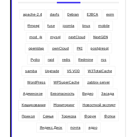
apache-2.4
davfs
Debian
EJBCA
exim
ffmpeg
fuse
joomla
linux
mobile
mod_jk
mysql
nextCloud
NextGEN
openldap
ownCloud
PKI
postgresql
Pydio
raid
redis
Redmine
rss
samba
Upgrade
VS VOD
W3TotalCache
WordPress
WPSuperCache
zabbix-server
Админское
Безопасность
Видео
Засада
Кеширование
Мониторинг
Новостной эксперт
Прикол
Семья
Тормоза
Форум
Фотки
Яндекс.Диск
почта
ядро