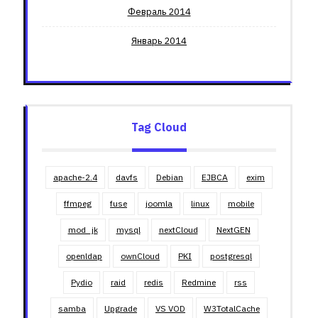
Февраль 2014
Январь 2014
Tag Cloud
apache-2.4
davfs
Debian
EJBCA
exim
ffmpeg
fuse
joomla
linux
mobile
mod_jk
mysql
nextCloud
NextGEN
openldap
ownCloud
PKI
postgresql
Pydio
raid
redis
Redmine
rss
samba
Upgrade
VS VOD
W3TotalCache