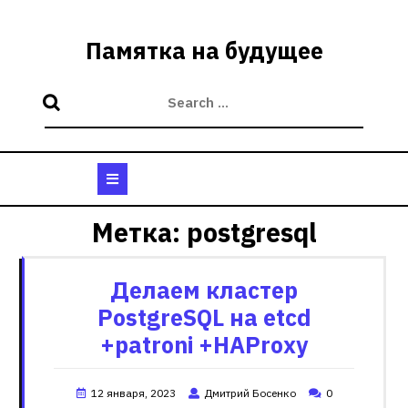
Skip
to
Памятка на будущее
content
Open
Button
Метка:
postgresql
Делаем кластер
PostgreSQL на etcd
+patroni +HAProxy
12 января, 2023
Дмитрий Босенко
0