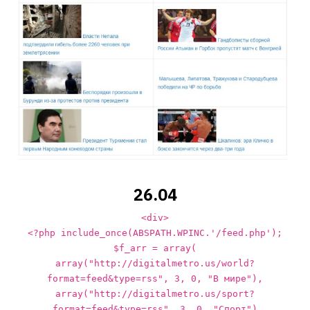
26.04
<div>
<?php include_once(ABSPATH.WPINC.'/feed.php');
$f_arr = array(
array("http://digitalmetro.us/world?
format=feed&type=rss", 3, 0, "В мире"),
array("http://digitalmetro.us/sport?
format=feed&type=rss", 3, 0, "Спорт")