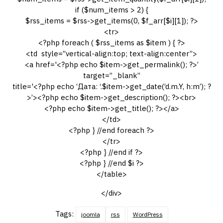
if ($num_items > 2) {
$rss_items = $rss->get_items(0, $f_arr[$i][1]); ?>
<tr>
<?php foreach ( $rss_items as $item ) { ?>
<td style=”vertical-align:top; text-align:center”>
<a href='<?php echo $item->get_permalink(); ?>’
target=”_blank”
title='<?php echo ‘Дата: ‘.$item->get_date(‘d.m.Y, h:m’); ?
>’><?php echo $item->get_description(); ?><br>
<?php echo $item->get_title(); ?></a>
</td>
<?php } //end foreach ?>
</tr>
<?php } //end if ?>
<?php } //end $i ?>
</table>
</div>
Tags:
joomla
rss
WordPress