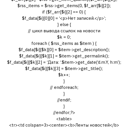
$rss_items = $rss->get_items(0, $f_arr[$i][2]);
if ($f_arr[$i][2] == 0) {
$f_data[$i][0][0] = ‘<p>Нет записей.</p>’;
} else {
// цикл вывода ссылок на новости
$k = 0;
foreach ( $rss_items as $item ) {
$f_data[$i][$k][0] = $item->get_description();
$f_data[$i][$k][1] = $item->get_permalink();
$f_data[$i][$k][2] = ‘Дата: ‘.$item->get_date(‘d.m.Y, h:m’);
$f_data[$i][$k][3] = $item->get_title();
$k++;
}
// endforeach;
}
//endif;
}
//endfor;?>
<table>
<tr><td colspan=3><center><b>Ленты новостей</b>