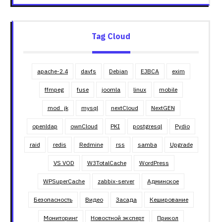
Tag Cloud
apache-2.4
davfs
Debian
EJBCA
exim
ffmpeg
fuse
joomla
linux
mobile
mod_jk
mysql
nextCloud
NextGEN
openldap
ownCloud
PKI
postgresql
Pydio
raid
redis
Redmine
rss
samba
Upgrade
VS VOD
W3TotalCache
WordPress
WPSuperCache
zabbix-server
Админское
Безопасность
Видео
Засада
Кеширование
Мониторинг
Новостной эксперт
Прикол