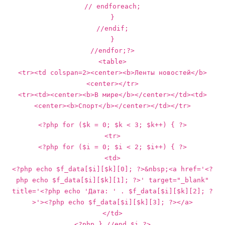
// endforeach;
}
//endif;
}
//endfor;?>
<table>
<tr><td colspan=2><center><b>Ленты новостей</b>
<center></tr>
<tr><td><center><b>В мире</b></center></td><td>
<center><b>Спорт</b></center></td></tr>
<?php for ($k = 0; $k < 3; $k++) { ?>
<tr>
<?php for ($i = 0; $i < 2; $i++) { ?>
<td>
<?php echo $f_data[$i][$k][0]; ?>&nbsp;<a href='<?
php echo $f_data[$i][$k][1]; ?>' target="_blank"
title='<?php echo 'Дата: ' . $f_data[$i][$k][2]; ?
>'><?php echo $f_data[$i][$k][3]; ?></a>
</td>
<?php } //end $i ?>