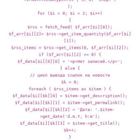
);
for ($i = 0; $i < 2; $i++)
{
$rss = fetch_feed( $f_arr[$i][0]);
$f_arr[$i][2]= $rss->get_item_quantity($f_arr[$i]
[1]);
$rss_items = $rss->get_items(0, $f_arr[$i][2]);
if ($f_arr[$i][2] == 0) {
$f_data[$i][0][0] = '<p>Нет записей.</p>';
} else {
// цикл вывода ссылок на новости
$k = 0;
foreach ( $rss_items as $item ) {
$f_data[$i][$k][0] = $item->get_description();
$f_data[$i][$k][1] = $item->get_permalink();
$f_data[$i][$k][2] = 'Дата: '.$item-
>get_date('d.m.Y, h:m');
$f_data[$i][$k][3] = $item->get_title();
$k++;
}