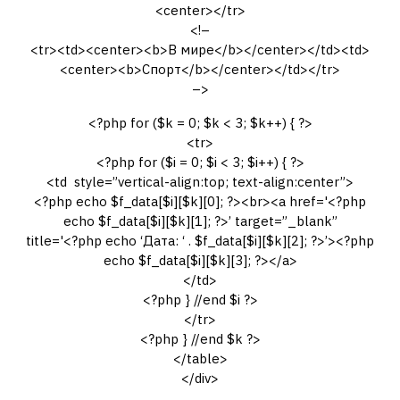
<center></tr>
<!–
<tr><td><center><b>В мире</b></center></td><td>
<center><b>Спорт</b></center></td></tr>
–>
<?php for ($k = 0; $k < 3; $k++) { ?>
<tr>
<?php for ($i = 0; $i < 3; $i++) { ?>
<td style=”vertical-align:top; text-align:center”>
<?php echo $f_data[$i][$k][0]; ?><br><a href='<?php
echo $f_data[$i][$k][1]; ?>’ target=”_blank”
title='<?php echo ‘Дата: ‘ . $f_data[$i][$k][2]; ?>’><?php
echo $f_data[$i][$k][3]; ?></a>
</td>
<?php } //end $i ?>
</tr>
<?php } //end $k ?>
</table>
</div>