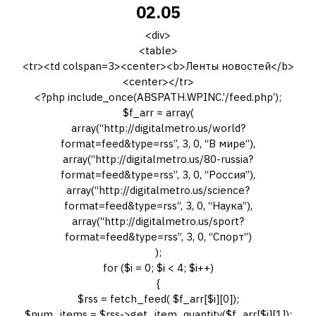
02.05
<div>
<table>
<tr><td colspan=3><center><b>Ленты новостей</b>
<center></tr>
<?php include_once(ABSPATH.WPINC.’/feed.php’);
$f_arr = array(
array(“http://digitalmetro.us/world?
format=feed&type=rss”, 3, 0, “В мире”),
array(“http://digitalmetro.us/80-russia?
format=feed&type=rss”, 3, 0, “Россия”),
array(“http://digitalmetro.us/science?
format=feed&type=rss”, 3, 0, “Наука”),
array(“http://digitalmetro.us/sport?
format=feed&type=rss”, 3, 0, “Спорт”)
);
for ($i = 0; $i < 4; $i++)
{
$rss = fetch_feed( $f_arr[$i][0]);
$num_items = $rss->get_item_quantity($f_arr[$i][1]);