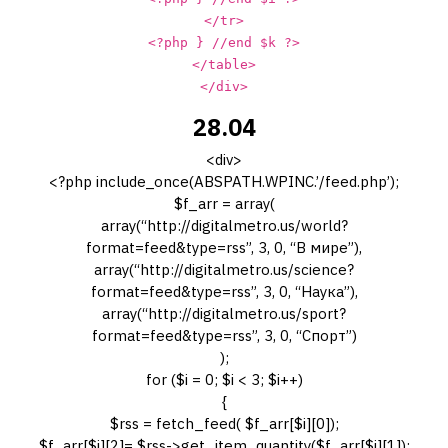
</tr>
<?php } //end $k ?>
</table>
</div>
28.04
<div>
<?php include_once(ABSPATH.WPINC.’/feed.php’);
$f_arr = array(
array(“http://digitalmetro.us/world?
format=feed&type=rss”, 3, 0, “В мире”),
array(“http://digitalmetro.us/science?
format=feed&type=rss”, 3, 0, “Наука”),
array(“http://digitalmetro.us/sport?
format=feed&type=rss”, 3, 0, “Спорт”)
);
for ($i = 0; $i < 3; $i++)
{
$rss = fetch_feed( $f_arr[$i][0]);
$f_arr[$i][2]= $rss->get_item_quantity($f_arr[$i][1]);