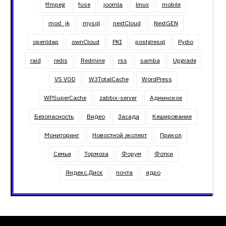
ffmpeg
fuse
joomla
linux
mobile
mod_jk
mysql
nextCloud
NextGEN
openldap
ownCloud
PKI
postgresql
Pydio
raid
redis
Redmine
rss
samba
Upgrade
VS VOD
W3TotalCache
WordPress
WPSuperCache
zabbix-server
Админское
Безопасность
Видео
Засада
Кеширование
Мониторинг
Новостной эксперт
Прикол
Семья
Тормоза
Форум
Фотки
Яндекс.Диск
почта
ядро