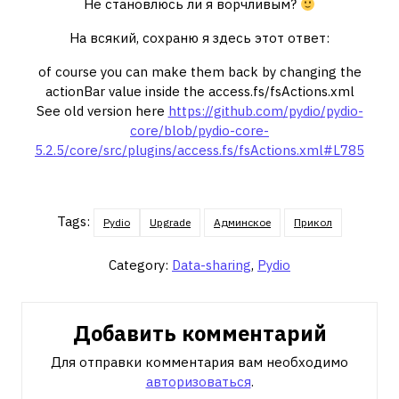
Не становлюсь ли я ворчливым?
На всякий, сохраню я здесь этот ответ:
of course you can make them back by changing the
actionBar value inside the access.fs/fsActions.xml
See old version here
https://github.com/pydio/pydio-
core/blob/pydio-core-
5.2.5/core/src/plugins/access.fs/fsActions.xml#L785
Tags:
Pydio
Upgrade
Админское
Прикол
Category:
Data-sharing
,
Pydio
Добавить комментарий
Для отправки комментария вам необходимо
авторизоваться
.