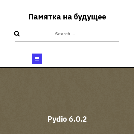
Skip
to
Памятка на будущее
content
Open
Button
Pydio 6.0.2