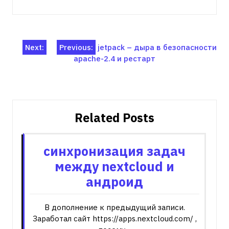
Навигация
Next:
Previous:
jetpack – дыра в безопасности
apache-2.4 и рестарт
по
записям
Related Posts
синхронизация задач
между nextcloud и
андроид
В дополнение к предыдущий записи.
Заработал сайт https://apps.nextcloud.com/ ,