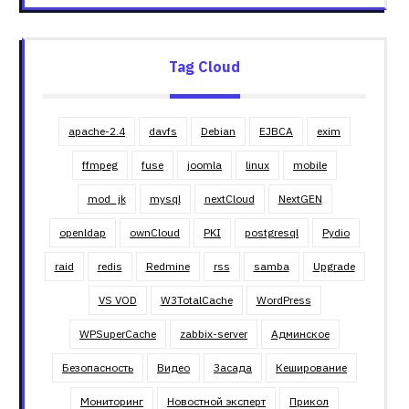
Tag Cloud
apache-2.4
davfs
Debian
EJBCA
exim
ffmpeg
fuse
joomla
linux
mobile
mod_jk
mysql
nextCloud
NextGEN
openldap
ownCloud
PKI
postgresql
Pydio
raid
redis
Redmine
rss
samba
Upgrade
VS VOD
W3TotalCache
WordPress
WPSuperCache
zabbix-server
Админское
Безопасность
Видео
Засада
Кеширование
Мониторинг
Новостной эксперт
Прикол