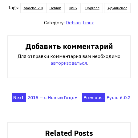
Tags:
apache-2.4
Debian
linux
Upgrade
Админское
Category:
Debian
,
Linux
Добавить комментарий
Для отправки комментария вам необходимо
авторизоваться
.
Навигация
Next:
2015 – с Новым Годом
Previous:
Pydio 6.0.2
по
записям
Related Posts