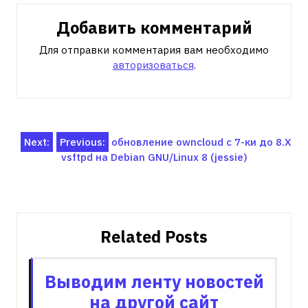
Добавить комментарий
Для отправки комментария вам необходимо
авторизоваться
.
Навигация
Next:
Previous:
обновление owncloud с 7-ки до 8.X
vsftpd на Debian GNU/Linux 8 (jessie)
по
записям
Related Posts
Выводим ленту новостей
на другой сайт