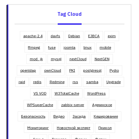
Tag Cloud
apache-2.4
davfs
Debian
EJBCA
exim
ffmpeg
fuse
joomla
linux
mobile
mod_jk
mysql
nextCloud
NextGEN
openldap
ownCloud
PKI
postgresql
Pydio
raid
redis
Redmine
rss
samba
Upgrade
VS VOD
W3TotalCache
WordPress
WPSuperCache
zabbix-server
Админское
Безопасность
Видео
Засада
Кеширование
Мониторинг
Новостной эксперт
Прикол