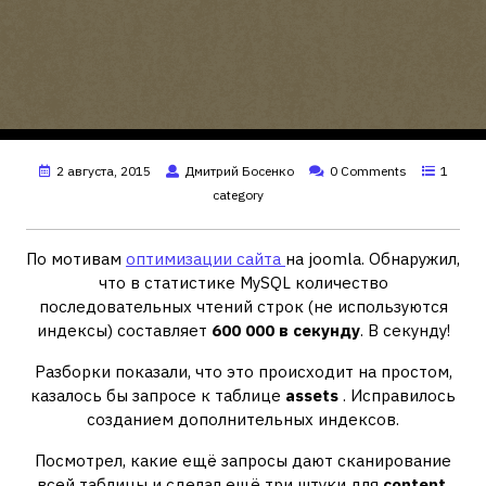
2 августа, 2015
Дмитрий Босенко
0 Comments
1
category
По мотивам
оптимизации сайта
на joomla. Обнаружил,
что в статистике MySQL количество
последовательных чтений строк (не используются
индексы) составляет
600 000 в секунду
. В секунду!
Разборки показали, что это происходит на простом,
казалось бы запросе к таблице
assets
. Исправилось
созданием дополнительных индексов.
Посмотрел, какие ещё запросы дают сканирование
всей таблицы и сделал ещё три штуки для
content
.